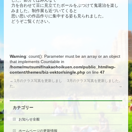
した。節分ではみんなで
力を合わせて豆に見立てたボールをぶつけて鬼退治を楽し
みました。制作展も近づいてくると
思い思いの作品作りに集中する姿も見られました。
どうぞご覧ください。
Warning
: count(): Parameter must be an array or an object
that implements Countable in
/home/mutsumif/nakaohoikuen.com/public_html/wp-
content/themes/biz-vektor/single.php
on line
47
←
1月のクラス写真を更新しまし
3月のクラス写真を更新しました。
た。
→
カテゴリー
お知らせ全般
ホームページの更新情報