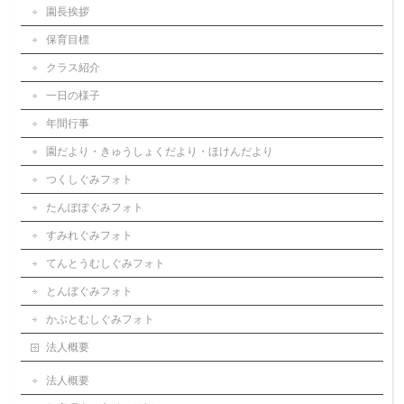
園長挨拶
保育目標
クラス紹介
一日の様子
年間行事
園だより・きゅうしょくだより・ほけんだより
つくしぐみフォト
たんぽぽぐみフォト
すみれぐみフォト
てんとうむしぐみフォト
とんぼぐみフォト
かぶとむしぐみフォト
法人概要
法人概要