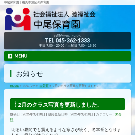
中尾保育園｜横浜市旭区の保育園
お問合せはこちらへ
TEL
045-362-1333
平日 7:00～20:00／土曜日 7:00～18:30
MENU
お知らせ
HOME
»
お知らせ
»
未分類
»
2月のクラス写真を更新しました。
2月のクラス写真を更新しました。
投稿日 : 2025年3月18日
最終更新日時 : 2025年3月18日
カテゴリー :
未分
類
明るい昼間でも震えるような寒さが続く、冬本番となりま