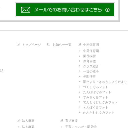
3
トップページ
お知らせ一覧
中尾保育園
中尾保育園
園長挨拶
保育目標
クラス紹介
48
一日の様子
年間行事
園だより・きゅうしょくだより
つくしぐみフォト
たんぽぽぐみフォト
すみれぐみフォト
てんとうむしぐみフォト
とんぼぐみフォト
かぶとむしぐみフォト
法人概要
育児支援
法人概要
子育てひろば・園見学