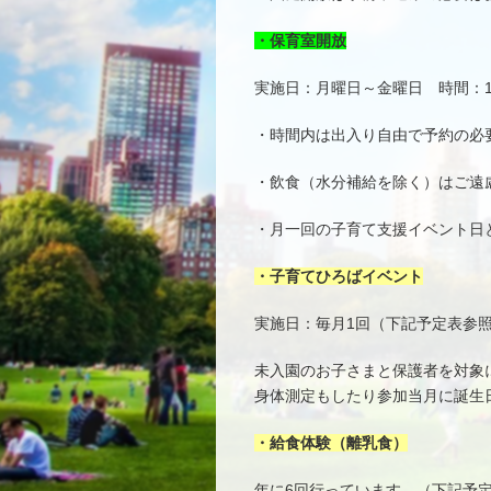
・保育室開放
実施日：月曜日～金曜日 時間：10
・時間内は出入り自由で予約の必
・飲食（水分補給を除く）はご遠
・月一回の子育て支援イベント日
・子育てひろばイベント
実施日：毎月1回（下記予定表参照）
未入園のお子さまと保護者を対象
身体測定もしたり参加当月に誕生
・給食体験（離乳食）
年に6回行っています。（下記予定表