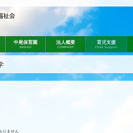
中尾保育園
法人概要
育児支援
NAKAO
COMPANY
Child Support
学
ありません