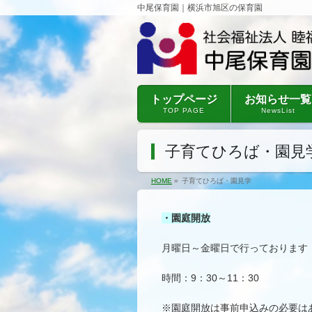
中尾保育園｜横浜市旭区の保育園
トップページ
お知らせ一覧
TOP PAGE
NewsList
子育てひろば・園見
HOME
»
子育てひろば・園見学
・園庭開放
月曜日～金曜日で行っております
時間：9：30～11：30
※園庭開放は事前申込みの必要は