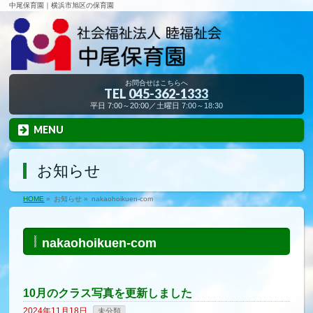
中尾保育園｜横浜市旭区の保育園
お問合せはこちらへ
TEL
045-362-1333
平日 7:00～20:00／土曜日 7:00～18:30
MENU
お知らせ
HOME
»
お知らせ
»
nakaohoikuen-com
nakaohoikuen-com
10月のクラス写真を更新しました
2024年11月18日
未分類