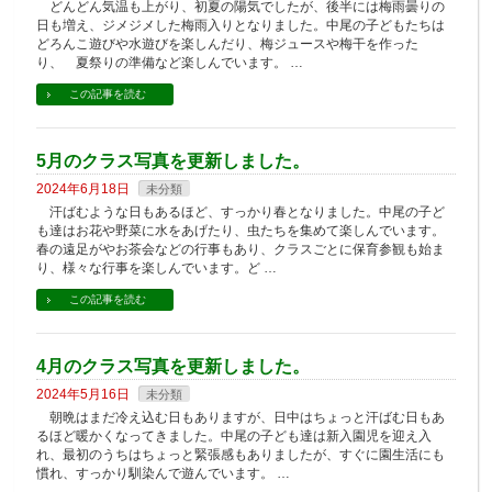
どんどん気温も上がり、初夏の陽気でしたが、後半には梅雨曇りの
日も増え、ジメジメした梅雨入りとなりました。中尾の子どもたちは
どろんこ遊びや水遊びを楽しんだり、梅ジュースや梅干を作った
り、 夏祭りの準備など楽しんでいます。 …
この記事を読む
5月のクラス写真を更新しました。
2024年6月18日
未分類
汗ばむような日もあるほど、すっかり春となりました。中尾の子ど
も達はお花や野菜に水をあげたり、虫たちを集めて楽しんでいます。
春の遠足がやお茶会などの行事もあり、クラスごとに保育参観も始ま
り、様々な行事を楽しんでいます。ど …
この記事を読む
4月のクラス写真を更新しました。
2024年5月16日
未分類
朝晩はまだ冷え込む日もありますが、日中はちょっと汗ばむ日もあ
るほど暖かくなってきました。中尾の子ども達は新入園児を迎え入
れ、最初のうちはちょっと緊張感もありましたが、すぐに園生活にも
慣れ、すっかり馴染んで遊んでいます。 …