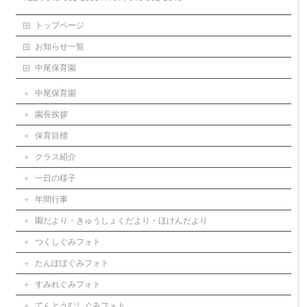
トップページ
お知らせ一覧
中尾保育園
中尾保育園
園長挨拶
保育目標
クラス紹介
一日の様子
年間行事
園だより・きゅうしょくだより・ほけんだより
つくしぐみフォト
たんぽぽぐみフォト
すみれぐみフォト
てんとうむしぐみフォト