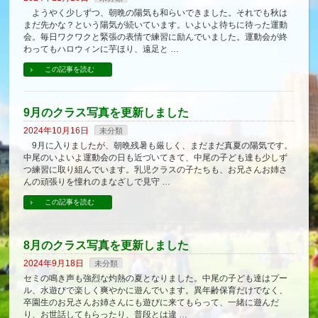
ようやく少しずつ、朝晩の陽気も和らいできました。それでも秋は
まだ先かな？という陽気が続いています。いよいよ待ちに待った運動
会。毎日ワクワクと緊張の表情で練習に励んでいました。運動会が終
わってもハロウィンに芋ほり、遠足と …
この記事を読む
9月のクラス写真を更新しました
2024年10月16日
未分類
9月に入りましたが、朝晩残暑も厳しく、まだまだ真夏の陽気です。
中尾のいよいよ運動会の日も近づいてきて、中尾の子ども達も少しず
つ練習に取り組んでいます。乳児クラスの子たちも、お兄さんお姉さ
んの頑張りを憧れのまなざしで見守 …
この記事を読む
8月のクラス写真を更新しました
2024年9月18日
未分類
セミの鳴き声も強烈な灼熱の夏となりました。中尾の子ども達はプー
ル、水遊びで楽しく爽やかに遊んでいます。異年齢保育だけでなく、
卒園生のお兄さんお姉さんにも遊びに来てもらって、一緒に遊んだ
り、お世話してもらったり、普段とは違 …