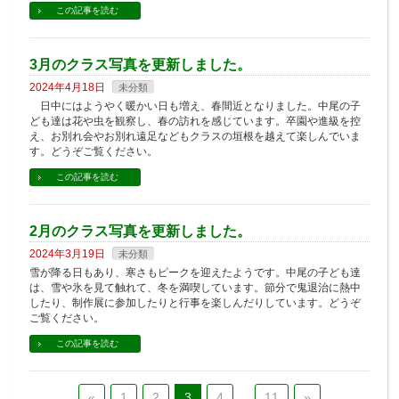
この記事を読む
3月のクラス写真を更新しました。
2024年4月18日
未分類
日中にはようやく暖かい日も増え、春間近となりました。中尾の子
ども達は花や虫を観察し、春の訪れを感じています。卒園や進級を控
え、お別れ会やお別れ遠足などもクラスの垣根を越えて楽しんでいま
す。どうぞご覧ください。
この記事を読む
2月のクラス写真を更新しました。
2024年3月19日
未分類
雪が降る日もあり、寒さもピークを迎えたようです。中尾の子ども達
は、雪や氷を見て触れて、冬を満喫しています。節分で鬼退治に熱中
したり、制作展に参加したりと行事を楽しんだりしています。どうぞ
ご覧ください。
この記事を読む
«
1
2
3
4
…
11
»